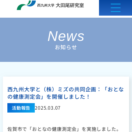
内
容
を
ス
News
キ
お知らせ
ッ
プ
西九州大学と（株）ミズの共同企画：「おとな
の健康測定会」を開催しました！
2025.03.07
活動報告
佐賀市で「おとなの健康測定会」を実施しました。