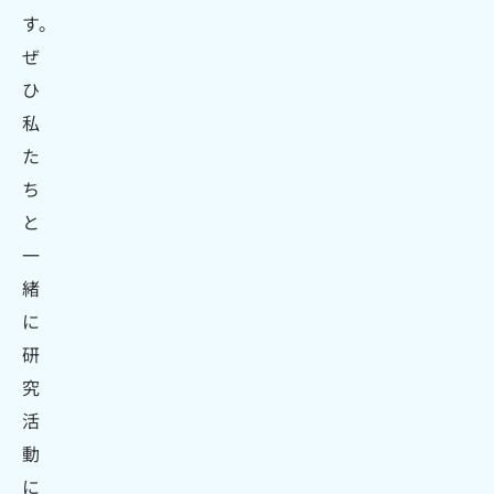
す。
ぜ
ひ
私
た
ち
と
一
緒
に
研
究
活
動
に