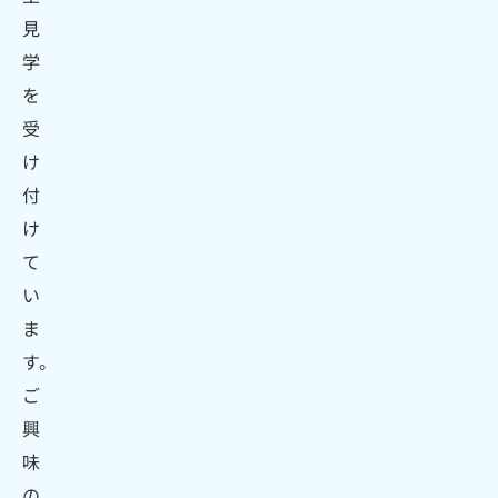
見
学
を
受
け
付
け
て
い
ま
す。
ご
興
味
の