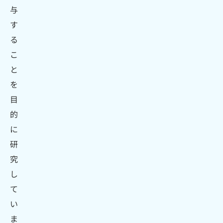
与
す
る
こ
と
を
目
的
に
研
究
し
て
い
ま