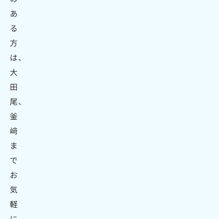
あ
る
方
は、
大
田
尾、
釜
﨑
ま
で
お
気
軽
に