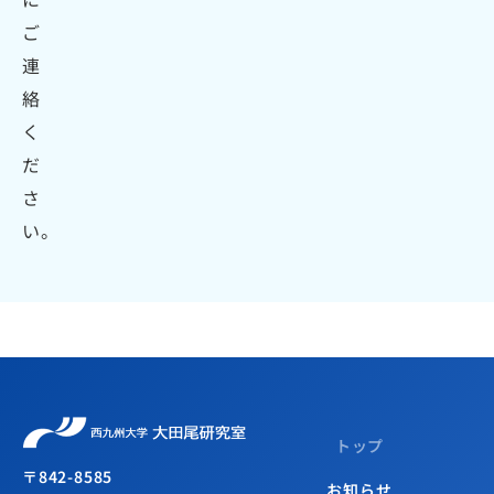
ご
連
絡
く
だ
さ
い。
トップ
〒842-8585
お知らせ