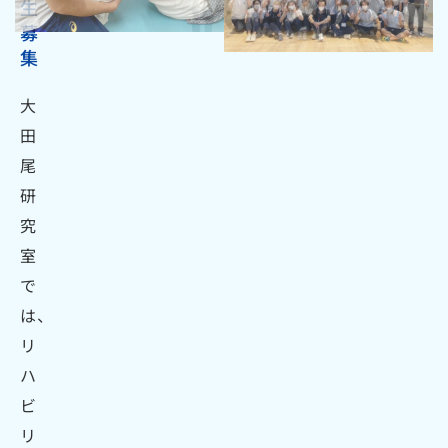
生
募
集
大
田
尾
研
究
室
で
は、
リ
ハ
ビ
リ