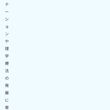
テ
ー
シ
ョ
ン
や
理
学
療
法
の
発
展
に
寄