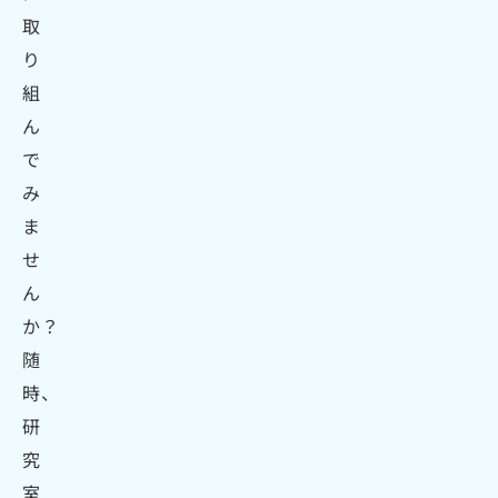
取
り
組
ん
で
み
ま
せ
ん
か？
随
時、
研
究
室