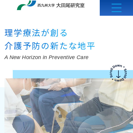
内
容
を
理学療法が創る
ス
キ
介護予防の新たな地平
ッ
プ
A New Horizon in Preventive Care