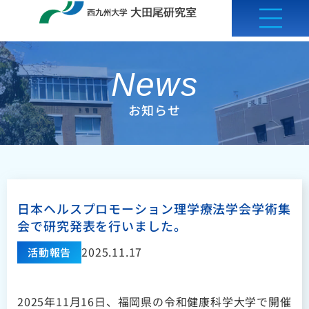
内
容
を
ス
News
キ
お知らせ
ッ
プ
日本ヘルスプロモーション理学療法学会学術集
会で研究発表を行いました。
2025.11.17
活動報告
2025年11月16日、福岡県の令和健康科学大学で開催