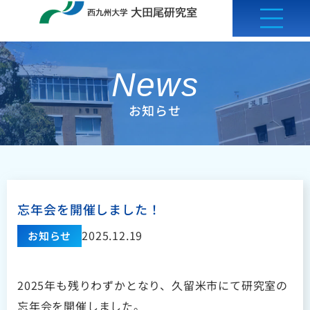
内
容
を
ス
News
キ
お知らせ
ッ
プ
忘年会を開催しました！
2025.12.19
お知らせ
2025年も残りわずかとなり、久留米市にて研究室の
忘年会を開催しました。